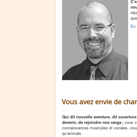
C’e
nou
réj
que
En 
Vous avez envie de chan
Qui dit nouvelle aventure, dit ouvertur
devenir, de rejoindre nos rangs ;
vous ch
connaissances musicales et vocales, vou
qu’amicale.