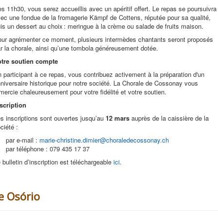
s 11h30, vous serez accueillis avec un apéritif offert. Le repas se poursuivra
ec une fondue de la fromagerie Kämpf de Cottens, réputée pour sa qualité,
is un dessert au choix : meringue à la crème ou salade de fruits maison.
ur agrémenter ce moment, plusieurs intermèdes chantants seront proposés
r la chorale, ainsi qu’une tombola généreusement dotée.
otre soutien compte
 participant à ce repas, vous contribuez activement à la préparation d'un
niversaire historique pour notre société. La Chorale de Cossonay vous
mercie chaleureusement pour votre fidélité et votre soutien.
scription
s inscriptions sont ouvertes jusqu’au
12 mars
auprès de la caissière de la
ciété :
par e-mail :
marie-christine.dimier@choraledecossonay.ch
par téléphone : 079 435 17 37
 bulletin d’inscription est téléchargeable
ici
.
e Osório