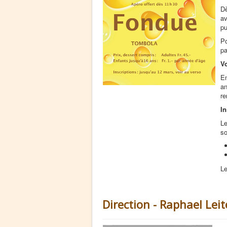
Dè
av
pu
Po
pa
V
En
an
re
In
Le
so
Le
Direction - Raphael Leit