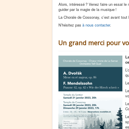
Alors, intéressé ? Venez faire un essai le
guider par la magie de la musique !
La Chorale de Cossonay, c’est avant tout 
N’hésitez pas
à nous contacter
.
Un grand merci pour vo
La
ce
L’
qu
Le
Le
vo
Le
Co
Le
sp
es