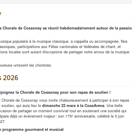
y
 la Chorale de Cossonay se réunit hebdomadairement autour de la passio
a musique populaire à la musique classique, a cappella ou accompagnée. Nos
lassiques, participations aux Fêtes cantonales et fédérales de chant, et
tions locales sont autant d'occasions de partager notre amour de la musique
eureuse unissent les choristes.
s 2026
joignez la Chorale de Cossonay pour son repas de soutien !
 Chorale de Cossonay vous invite chaleureusement à participer à son repas
 soutien, qui aura lieu le
dimanche 22 mars à la CossArena
. Une belle
casion de partager un moment convivial tout en soutenant une société qui
épare déjà un événement majeur : son 175ᵉ anniversaire, célébré le 5 juin
27.
n programme gourmand et musical