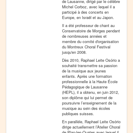
de Lausanne, dirigé par le célèbre
Michel Corboz, avec lequel il a
participé à des concerts en
Europe, en Israël et au Japon.
Il a été professeur de chant au
Conservatoire de Morges pendant
de nombreuses années et
membre du comité d'organisation
du Montreux Choral Festival
jusqu'en 2008.
Dès 2010, Raphael Leite Osório a
souhaité transmettre sa passion
de la musique aux jeunes
enfants. Après une formation
professionnelle à la Haute École
Pédagogique de Lausanne
(HEPL), il a obtenu, en juin 2012,
son diplôme qui lui permet de
poursuivre l’enseignement de la
musique au sein des écoles
publiques suisses.
En parallèle, Raphael Leite Osório
dirige actuellement l’Atelier Choral
de Plan-les-Ouates avec lequel il