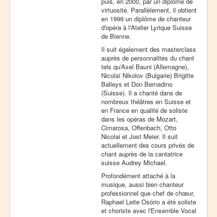
puis, en 2000, par un diplôme de
virtuosité. Parallèlement, il obtient
en 1999 un diplôme de chanteur
d'opéra à l'Atelier Lyrique Suisse
de Bienne.
Il suit également des masterclass
auprès de personnalités du chant
tels qu'Axel Bauni (Allemagne),
Nicolaï Nikolov (Bulgarie) Brigitte
Balleys et Don Bernadino
(Suisse). Il a chanté dans de
nombreux théâtres en Suisse et
en France en qualité de soliste
dans les opéras de Mozart,
Cimarosa, Offenbach, Otto
Nicolai et Jost Meier. Il suit
actuellement des cours privés de
chant auprès de la cantatrice
suisse Audrey Michael.
Profondément attaché à la
musique, aussi bien chanteur
professionnel que chef de chœur,
Raphael Leite Osório a été soliste
et choriste avec l'Ensemble Vocal