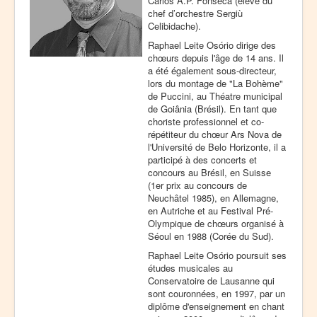
Carlos A.P. Fonseca (élève du
chef d’orchestre Sergiù
Celibidache).
Raphael Leite Osório dirige des
chœurs depuis l'âge de 14 ans. Il
a été également sous-directeur,
lors du montage de "La Bohème"
de Puccini, au Théatre municipal
de Goiânia (Brésil). En tant que
choriste professionnel et co-
répétiteur du chœur Ars Nova de
l'Université de Belo Horizonte, il a
participé à des concerts et
concours au Brésil, en Suisse
(1er prix au concours de
Neuchâtel 1985), en Allemagne,
en Autriche et au Festival Pré-
Olympique de chœurs organisé à
Séoul en 1988 (Corée du Sud).
Raphael Leite Osório poursuit ses
études musicales au
Conservatoire de Lausanne qui
sont couronnées, en 1997, par un
diplôme d'enseignement en chant