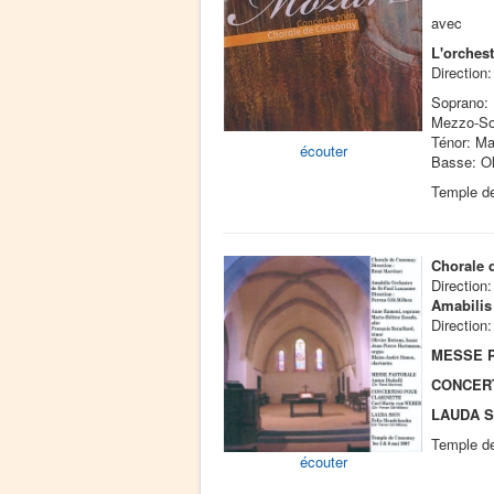
avec
L'orchest
Directio
Soprano: 
Mezzo-So
Ténor: Ma
écouter
Basse: Ol
Temple d
Chorale 
Direction
Amabilis
Direction:
MESSE 
CONCER
LAUDA S
Temple d
écouter