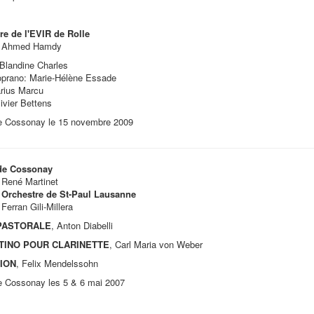
re de l'EVIR de Rolle
n: Ahmed Hamdy
Blandine Charles
prano: Marie-Hélène Essade
rius Marcu
ivier Bettens
e Cossonay le 15 novembre 2009
de Cossonay
: René Martinet
 Orchestre de St-Paul Lausanne
 Ferran Gili-Millera
PASTORALE
, Anton Diabelli
TINO POUR CLARINETTE
, Carl Maria von Weber
ION
, Felix Mendelssohn
e Cossonay les 5 & 6 mai 2007