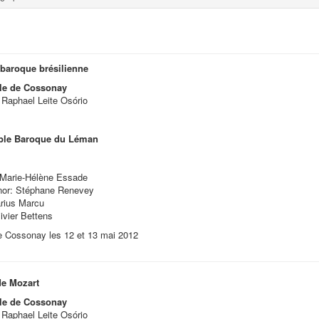
baroque brésilienne
le de Cossonay
: Raphael Leite Osório
ble Baroque du Léman
 Marie-Hélène Essade
nor: Stéphane Renevey
rius Marcu
ivier Bettens
 Cossonay les 12 et 13 mai 2012
e Mozart
le de Cossonay
: Raphael Leite Osório