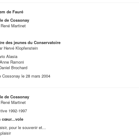
em de Fauré
le de Cossonay
: René Martinet
tre des jeunes du Conservatoire
ar Hervé Klopfenstein
rio Alasia
 Anne Ramoni
Daniel Brochard
e Cossonay le 28 mars 2004
le de Cossonay
: René Martinet
tive 1992-1997
 cœur...vole
aisir, pour le souvenir et...
plaisir