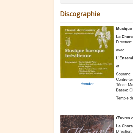
Discographie
Musique 
La Chora
Direction
avec
L'Ensem
et
Soprano:
Contre-té
écouter
Ténor: Ma
Basse: Ol
Temple de
Œuvres d
La Chora
Direction