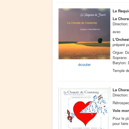
Le Requi
La Chora
Direction
avec
L'Orches
préparé p
Orgue: Da
Soprano:
Baryton: 
écouter
Temple d
La Chora
Direction
Rétrospec
Vole mon
Pour le pl
pour faire 