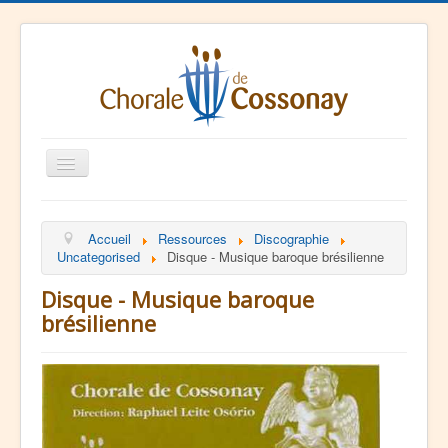
Basculer
la
navigation
La Chorale
Accueil
Ressources
Discographie
Agenda
Uncategorised
Disque - Musique baroque brésilienne
Ressources
Disque - Musique baroque
Contact
brésilienne