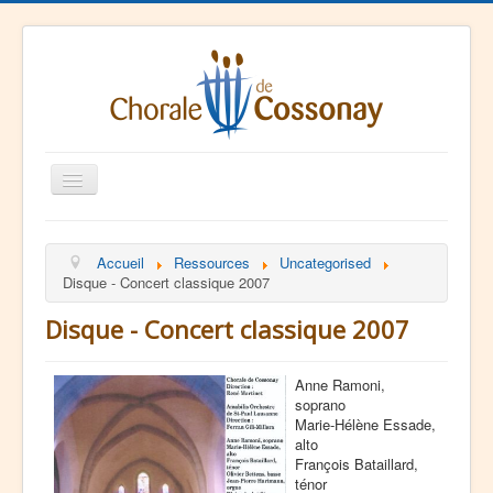
Basculer
la
navigation
La Chorale
Accueil
Ressources
Uncategorised
Agenda
Disque - Concert classique 2007
Ressources
Disque - Concert classique 2007
Contact
Anne Ramoni,
soprano
Marie-Hélène Essade,
alto
François Bataillard,
ténor