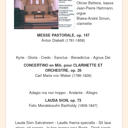
Olivier Bettens, basse
Jean-Pierre Hartmann,
orgue
Blaise-André Simon,
clarinette
MESSE PASTORALE, op. 147
Anton Diabelli (1781-1858)
Kyrie - Gloria - Credo - Sanctus - Benedictus - Agnus Dei
CONCERTINO en Mib. pour CLARINETTE ET
ORCHESTRE, op. 26
Carl Maria von Weber (1786-1826)
Adagio ma non troppo - Andante - Allegro
LAUDA SION, op. 73
Felix Mendelssohn Bartholdy (1809-1847)
Lauda Sion Salvatorem - Laudis thema specialis - Sit laus
plena, sit sonora - In hac mensa novi Regis - Docti sacris